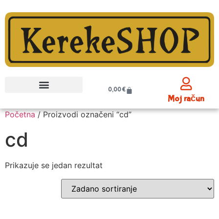
0,00
€
Moj račun
Početna
/ Proizvodi označeni “cd”
cd
Prikazuje se jedan rezultat